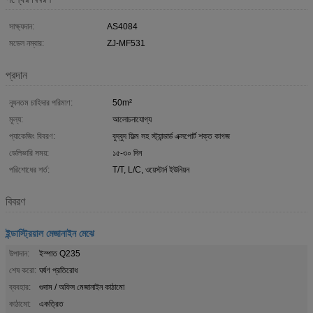
সাক্ষ্যদান:
AS4084
মডেল নম্বার:
ZJ-MF531
প্রদান
ন্যূনতম চাহিদার পরিমাণ:
50m²
মূল্য:
আলোচনাযোগ্য
প্যাকেজিং বিবরণ:
বুদ্বুদ ফিল্ম সহ স্ট্যান্ডার্ড এক্সপোর্ট শক্ত কাগজ
ডেলিভারি সময়:
১৫-৩০ দিন
পরিশোধের শর্ত:
T/T, L/C, ওয়েস্টার্ন ইউনিয়ন
বিবরণ
ইন্ডাস্ট্রিয়াল মেজানাইন মেঝে
উপাদান:
ইস্পাত Q235
শেষ করো:
ঘর্ষণ প্রতিরোধ
ব্যবহার:
গুদাম / অফিস মেজানাইন কাঠামো
কাঠামো:
একত্রিত