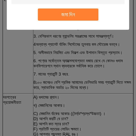
জমা দিন
1প্যালেটেড পণ্যগুলির জন্য সমস্ত স্টোরেজ সিস্টেমের মধ্যে সর্বাধিক
ব্যবহৃত। কম মূলধন ব্যয়।
2. সহজ ইনস্টলেশন এবং সামঞ্জস্য করা সহজ.
3. বেশিরভাগ ধরণের হ্যান্ডলিং সরঞ্জামের সাথে সামঞ্জস্যপূর্ণ।
4অন্যান্য প্যালেট র্যাকিং সিস্টেমের তুলনায় কম স্টোরেজ ঘনত্ব।
5. অসীমভাবে নিয়মিত এবং বিকল্প এবং উপাদান বিস্তৃত প্রস্তাব।
6. পণ্যের সর্বোত্তম অ্যাক্সেসযোগ্যতা বজায় রেখে যে কোনও গুদাম
কনফিগারেশনে স্থান ব্যবহারকে সর্বাধিক করে তোলে।
7. মানের গ্যারান্টি 3 বছর.
8১০০ জনেরও বেশি শ্রমিক আমাদের ডেলিভারি সময় গ্যারান্টি দিতে সক্ষম
করে, স্বাভাবিক অর্ডার ২০ দিনের মধ্যে।
দরপত্রের
A) গুদামের প্ল্যান।
প্রয়োজনীয়তা
খ) মেজানিনের আকার।
C) মেজানিন র্যাকের আকার ((দৈর্ঘ্য*প্রস্থ*উচ্চতা) ।
D) আপনি কয়টি বে চান?
E) আপনি কত স্তর চান?
F) প্রতিটি স্তরের লোডিং ক্ষমতা।
G) আপনার পছন্দমত RAL রঙ।