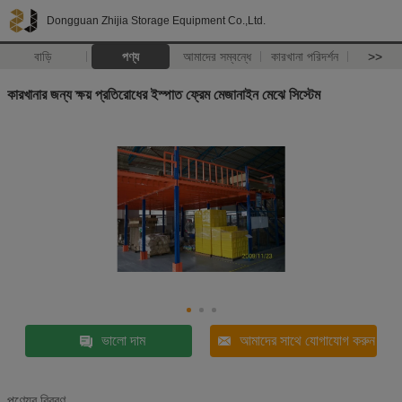
Dongguan Zhijia Storage Equipment Co.,Ltd.
বাড়ি
পণ্য
আমাদের সম্বন্ধে
কারখানা পরিদর্শন
>>
কারখানার জন্য ক্ষয় প্রতিরোধের ইস্পাত ফ্রেম মেজানাইন মেঝে সিস্টেম
ভালো দাম
আমাদের সাথে যোগাযোগ করুন
পণ্যের বিবরণ