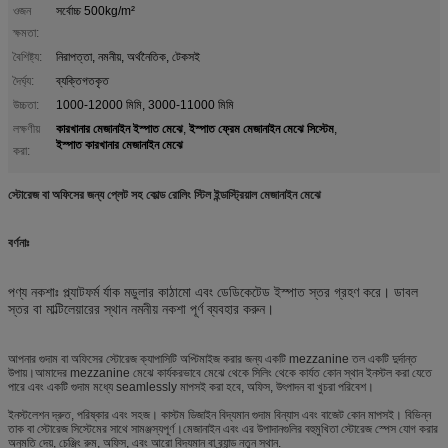
ওজন
সর্বোচ্চ 500kg/m²
ক্ষমতা:
বৈশিষ্ট্য:
নিরাপত্তা, নমনীয়, অর্থনৈতিক, টেকসই
দৈর্ঘ্য:
ব্যক্তিগতকৃত
উচ্চতা:
1000-12000 মিমি, 3000-11000 মিমি
কারখানার মেজানাইন ইস্পাত মেঝে
ইস্পাত ফ্রেম মেজানাইন মেঝে সিস্টেম
লক্ষণীয়
,
,
ইস্পাত কারখানার মেজানাইন মেঝে
করা:
স্টোরেজ বা অফিসের জন্য প্লেট সহ কোল্ড রোলিং স্টিল ইন্ডাস্ট্রিয়াল মেজানাইন মেঝে
বর্ণনাঃ
পণ্য নকশাঃ প্ল্যাটফর্ম র্যাক মডুলার কাঠামো এবং ডেডিকেটেড ইস্পাত স্তর গ্রহণ করে। ডাবল
স্তর বা মাল্টিলেয়ারের স্থান নমনীয় নকশা পূর্ণ ব্যবহার করুন।
আপনার গুদাম বা অফিসের স্টোরেজ ক্যাপাসিটি অপ্টিমাইজ করার জন্য একটি mezzanine তল একটি দুর্দান্ত
উপায়।আমাদের mezzanine মেঝে কার্যকরভাবে মেঝে থেকে সিলিং থেকে কার্যত কোন স্থান ইনস্টল করা যেতে
পারে এবং একটি গুদাম মধ্যে seamlessly মাপসই করা হবে, অফিস, উৎপাদন বা খুচরা পরিবেশ।
ইনস্টলেশন দ্রুত, পরিষ্কার এবং সহজ। কাস্টম ডিজাইন বিদ্যমান গুদাম বিন্যাস এবং বাজেট কোন মাপসই। বিভিন্ন
তাক বা স্টোরেজ সিস্টেমের সাথে সামঞ্জস্যপূর্ণ।মেজানাইন এবং এর উপাদানগুলির বহুমুখিতা স্টোরেজ স্পেস যোগ করার
অনুমতি দেয়, চেঞ্জিং রুম, অফিস, এবং আরো বিদ্যমান বা ব্র্যান্ড নতুন স্থান.