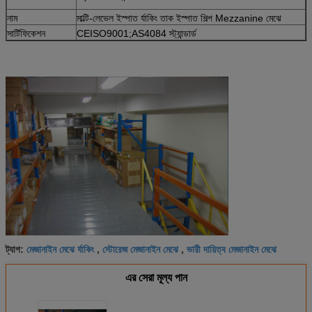
নাম
মাল্টি-লেভেল ইস্পাত র্যাকিং তাক ইস্পাত শিল্প Mezzanine মেঝে
সার্টিফিকেশন
CEISO9001;AS4084 স্ট্যান্ডার্ড
মেজানাইন মেঝে র্যাকিং
স্টোরেজ মেজানাইন মেঝে
ভারী দায়িত্ব মেজানাইন মেঝে
ট্যাগ:
,
,
এর সেরা মূল্য পান