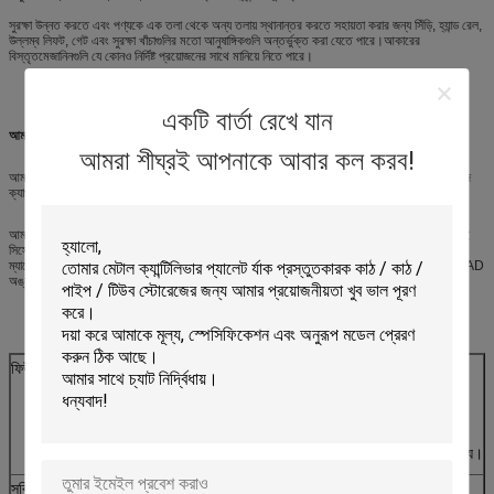
সুরক্ষা উন্নত করতে এবং পণ্যকে এক তলা থেকে অন্য তলায় স্থানান্তর করতে সহায়তা করার জন্য সিঁড়ি, হ্যান্ড রেল,
উল্লম্ব লিফট, গেট এবং সুরক্ষা খাঁচাগুলির মতো আনুষাঙ্গিকগুলি অন্তর্ভুক্ত করা যেতে পারে।আকারের
বিস্তৃতমেজানিনগুলি যে কোনও নির্দিষ্ট প্রয়োজনের সাথে মানিয়ে নিতে পারে।
একটি বার্তা রেখে যান
আমাদের সাথে যোগাযোগ করুন আপনার অনন্য উপাদান হ্যান্ডলিং প্রয়োজনীয়তা নির্ধারণ করতে সাহায্য করার জন্যঃ
আমরা শীঘ্রই আপনাকে আবার কল করব!
আমরা একটি mezzanine তল ডিজাইন করতে পারি যা আপনার ব্যক্তিগত চাহিদার জন্য ১০০% বেশি স্টোরেজ
ক্যাপাসিটি তৈরি করতে পারে।
আমাদের বাণিজ্যিক অংশীদারদের একটি শক্তিশালী প্রতিযোগিতামূলক সুবিধা প্রদানের জন্য বিশেষভাবে উন্নত এই
সিস্টেমটি বাজারের একমাত্র সম্পূর্ণ সমন্বিত এবং কম্পিউটারাইজড মেজানিন মেঝে উত্পাদন ব্যবস্থা।এটি
ম্যানেজমেন্টের তথ্য থেকে উৎপাদন প্রক্রিয়ার সমস্ত মূল উপাদান একত্রিত করে, উত্পাদন সময়সূচী, বিস্তারিত CAD
অঙ্কন এবং উপকরণ সংগ্রহ থেকে উত্পাদন অঙ্কন এবং ইনস্টলেশন সময়সূচী এক সম্পূর্ণ সমন্বিত সিস্টেমে।
ফিউচার
1. দুবার জমির স্থান ব্যবহার করুন
2. স্টোর স্পেস উপর নির্ভর করে
3. উচ্চ দক্ষতার সাথে লিফট প্ল্যাটফর্মের সাথে কাজ করুন।
4মেজানাইন মেঝে রেলিংয়ের সুবিধা হল নিরাপদ, সুন্দর এবং অপসারণযোগ্য।
সুবিধা
যেকোনো স্টোরেজ প্রয়োজন মেটাতে বহুমুখিতা এবং নমনীয়তাঃ