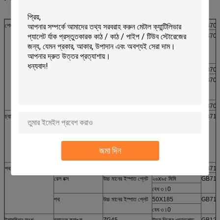
শেল্ফ বডি
স্ট্যান্ড কলাম
ঠান্ডা রোল স্টিল
1.5 মিমি
GB708
পার্টিশন পুরো শরীরের
ঠান্ডা রোল স্টিল
1.0 মিমি
GB708
পার্টিশন পার্টিশন ফ্ল্যাঞ্জ
25mm (পার্টিশন অধীনে
শক্তিশালী পাঁজর)
সাইড প্লেট
ঠান্ডা রোল স্টিল
1.0 মিমি
GB708
উপরের কভার প্লেট (পুরো
ঠান্ডা রোল স্টিল
1.0 মিমি
GB708
শরীরের পাশের প্লেট
মাত্রা 300X100mm)
প্যানেল
ঠান্ডা রোল স্টিল
1.0 মিমি
GB708
চ্যাসি
প্রধান আলো এবং পুরো
গরম ঘূর্ণিত ইস্পাত প্লেট
3.0 মিমি
GB710
ফ্রেম বোর্ড
(প্রতিটি চাকা ফ্রেম বোর্ড
ছয় আছেঃ 55mm বীম
জমা দিন
bushhole. প্রতিটি
গর্ত সীল আছে
পথ
রেল
উচ্চ মানের ইস্পাত প্লেট
সলিড স্কয়ার টিউব
GB710
রেল বক্স
উচ্চ মানের ইস্পাত প্লেট
২৬x৯৫ মিমি
GB710
বেধ ৩।0
পথ
উচ্চ মানের ইস্পাত প্লেট
50X185
GB710
বেধ ৩।0
ট্রান্সমিশন অংশ
হ্যান্ডেল ক্র্যাঙ্ক
ZG45
উভয় দিকের ওভারলোড
GB128