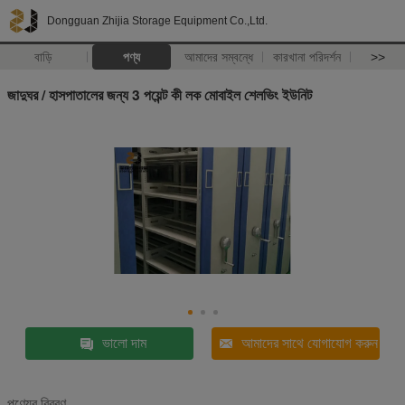
Dongguan Zhijia Storage Equipment Co.,Ltd.
বাড়ি
পণ্য
আমাদের সম্বন্ধে
কারখানা পরিদর্শন
>>
জাদুঘর / হাসপাতালের জন্য 3 পয়েন্ট কী লক মোবাইল শেলভিং ইউনিট
ভালো দাম
আমাদের সাথে যোগাযোগ করুন
পণ্যের বিবরণ