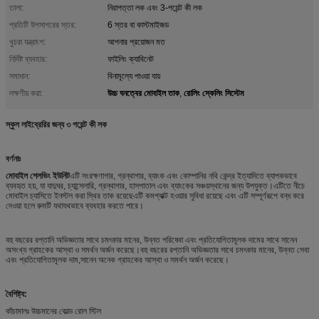
তালা:
নিরাপত্তা লক এবং 3-পয়েন্ট কী লক
প্রতিটি উপসাগরের স্তর:
6 স্তর বা কাস্টমাইজড
খুচরা যন্ত্রাংশ:
আপনার প্রয়োজন মত
নির্দিষ্ট ব্যবহার:
ফাইলিং ক্যাবিনেট
সমাধান:
বিনামূল্যে পাওয়া যায়
উচ্চ ঘনত্বের মোবাইল তাক
রোলিং স্কেলিং সিস্টেম
লক্ষণীয় করা:
,
স্কুল লাইব্রেরির জন্য ৩ পয়েন্ট কী লক
বর্ণনাঃ
মোবাইল শেলভিং ইউনিট
এটি সংরক্ষণাগার, গ্রন্থাগার, ব্যাংক এবং কোম্পানির নথি কেন্দ্র ইত্যাদিতে ব্যাপকভাবে
ব্যবহৃত হয়, যা যাদুঘর, চ্যান্সেলারি, গ্রন্থাগার, হাসপাতাল এবং ব্যাংকের সঞ্চয়স্থানের জন্য উপযুক্ত।এটিতে নীচে
মোবাইল চ্যাসিতে ইনস্টল করা স্থির তাক রয়েছেএটি কমপ্যাক্ট হওয়ার সুবিধা রয়েছে এবং এটি সম্পূর্ণরূপে বন্ধ করে
দেওয়া হলে রুমটি যথাযথভাবে ব্যবহার করতে পারে।
বহু বছরের রপ্তানি অভিজ্ঞতার সাথে চমৎকার মানের, উন্নত পরিষেবা এবং প্রতিযোগিতামূলক দামের সাথে সানেন
অসংখ্য গ্রাহকের আস্থা ও সমর্থন অর্জন করেছে।বহু বছরের রপ্তানি অভিজ্ঞতার সাথে চমৎকার মানের, উন্নত সেবা
এবং প্রতিযোগিতামূলক দাম,সানেন অনেক গ্রাহকের আস্থা ও সমর্থন অর্জন করেছে।
বৈশিষ্ট্য
:
কাঁচামালঃ উচ্চমানের কোল্ড রোল স্টিল