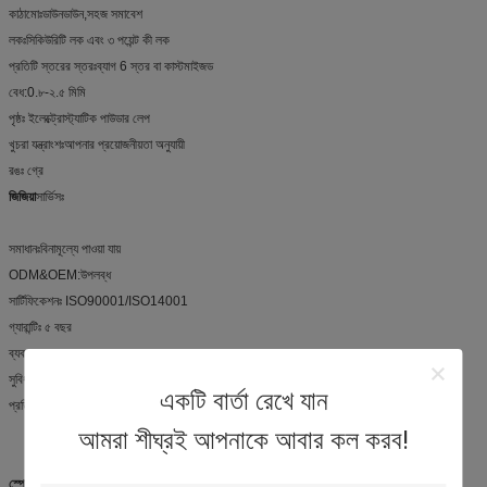
কাঠামোঃডাউনডাউন,সহজ সমাবেশ
লকঃসিকিউরিটি লক এবং ৩ পয়েন্ট কী লক
প্রতিটি স্তরের স্তরঃব্যাগ 6 স্তর বা কাস্টমাইজড
বেধ:0.৮-২.৫ মিমি
পৃষ্ঠঃ ইলেক্ট্রোস্ট্যাটিক পাউডার লেপ
খুচরা যন্ত্রাংশঃআপনার প্রয়োজনীয়তা অনুযায়ী
রঙঃ গ্রে
জিজিয়া
সার্ভিসঃ
সমাধানঃবিনামূল্যে পাওয়া যায়
ODM&OEM:উপলব্ধ
সার্টিফিকেশনঃ ISO90001/ISO14001
গ্যারান্টিঃ ৫ বছর
ব্যবসায়ের ধরনঃপ্রযোজক
সুবিধাঃ কারখানার দাম
একটি বার্তা রেখে যান
প্রতিক্রিয়া সময়ঃ 30 মিনিট
আমরা শীঘ্রই আপনাকে আবার কল করব!
স্পেসিফিকেশনঃ