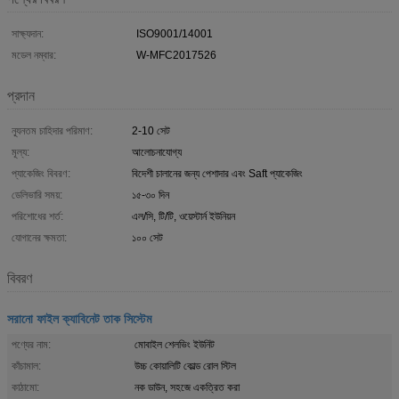
সাক্ষ্যদান:
ISO9001/14001
মডেল নম্বার:
W-MFC2017526
প্রদান
ন্যূনতম চাহিদার পরিমাণ:
2-10 সেট
মূল্য:
আলোচনাযোগ্য
প্যাকেজিং বিবরণ:
বিদেশী চালানের জন্য পেশাদার এবং Saft প্যাকেজিং
ডেলিভারি সময়:
১৫-৩০ দিন
পরিশোধের শর্ত:
এল/সি, টি/টি, ওয়েস্টার্ন ইউনিয়ন
যোগানের ক্ষমতা:
১০০ সেট
বিবরণ
সরানো ফাইল ক্যাবিনেট তাক সিস্টেম
পণ্যের নাম:
মোবাইল শেলভিং ইউনিট
কাঁচামাল:
উচ্চ কোয়ালিটি কোল্ড রোল স্টিল
কাঠামো:
নক ডাউন, সহজে একত্রিত করা