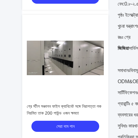
বেধ:0.৮-২.৫
পৃষ্ঠঃ ইলেক্ট
খুচরা যন্ত্রা
রঙঃ গ্রে
জিজিয়া
সার্ভি
সমাধানঃবিনামূ
ODM&OEM
সার্টিফিক
গ্যারান্টিঃ ৫ 
গ্রে স্টীল সঞ্চালন ফাইল ক্যাবিনেট সঙ্গে নিরাপত্তা লক
নিয়মিত তাক 200 পাউন্ড ওজন ক্ষমতা
ব্যবসায়ের 
সুবিধাঃ কারখা
সেরা দাম পান
প্রতিক্রিয়া 