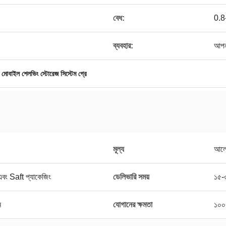
বেধ:
0.8
ব্যবহার:
আপন
,
মোবাইল শেলভিং স্টোরেজ সিস্টেম গ্রে
মূল্য
আলো
 এবং Saft প্যাকেজিং
ডেলিভারি সময়
১৫-
ন
যোগানের ক্ষমতা
১০০