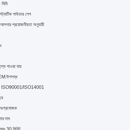
 মিমি
্রোস্ট্যাটিক পাউডার লেপ
ংশঃআপনার প্রয়োজনীয়তা অনুযায়ী
সঃ
ল্যে পাওয়া যায়
:উপলব্ধ
েশনঃ ISO90001/ISO14001
বছর
ধরনঃপ্রযোজক
নার দাম
সময়ঃ 30 মিনিট