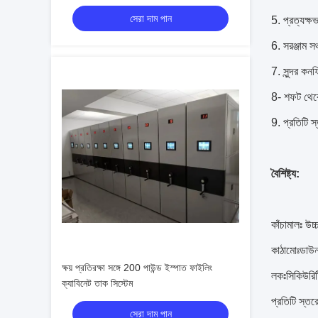
সেরা দাম পান
5. প্রত্যক্ষ
6. সরঞ্জাম স
7. সুন্দর কনফ
8- শফট থেকে 
9. প্রতিটি 
বৈশিষ্ট্য
:
কাঁচামালঃ উচ
কাঠামোঃডাউ
ক্ষয় প্রতিরক্ষা সঙ্গে 200 পাউন্ড ইস্পাত ফাইলিং
লকঃসিকিউরিট
ক্যাবিনেট তাক সিস্টেম
প্রতিটি স্তর
সেরা দাম পান