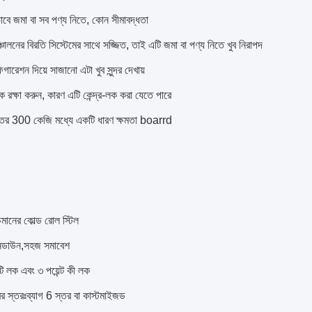
ভাবে জমা বা সব পণ্য নিতে, কোন সীমাবদ্ধতা
ঞ্চালনের বিরতি সিস্টেমের সাথে সজ্জিত, তাই এটি জমা বা পণ্য নিতে খুব নিরাপদ
িগারেশন দিয়ে সাজানো এটা খুব সুন্দর দেখায়
রক্ষা করুন, কারণ এটি কেন্দ্র-লক করা যেতে পারে
স্তর 300 কেজি মধ্যে একটি ধারণ ক্ষমতা boarrd
্চমানের কোল্ড রোল স্টিল
নডাউন,সহজ সমাবেশ
ি লক এবং ৩ পয়েন্ট কী লক
ের স্তরঃব্যাগ 6 স্তর বা কাস্টমাইজড