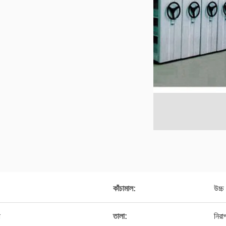
কাঁচামাল:
উচ্চ
া
তালা:
নিরা