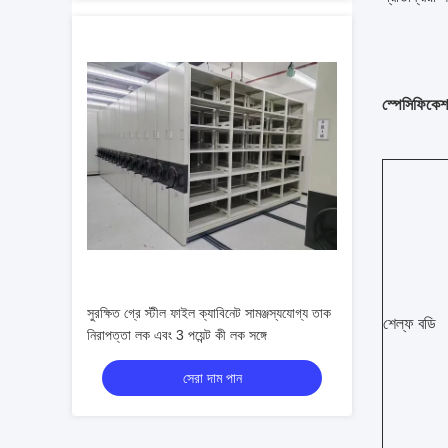
স্পেসিফিকেশ
সুরক্ষিত গ্রে স্টীল ফাইল ক্যাবিনেট সামঞ্জস্যযোগ্য তাক
শেল্ফ বডি
নিরাপত্তা লক এবং 3 পয়েন্ট কী লক সঙ্গে
সেরা দাম পান