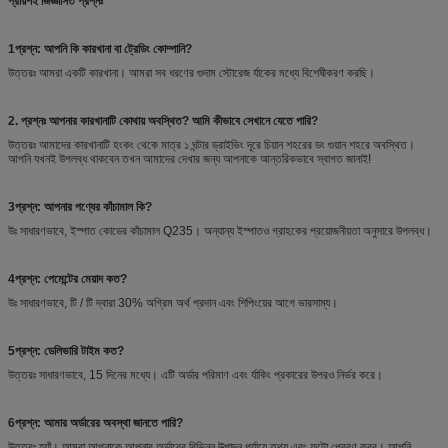
প্রায়শই জিজ্ঞাসিত প্রশ্নঃ
1প্রশ্ন: আপনি কি কারখানা বা ট্রেডিং কোম্পানি?
উত্তরঃ আমরা একটি কারখানা। আমরা সব ধরণের গুদাম স্টোরেজ র্যাকের মধ্যে বিশেষীকরণ করছি।
2. প্রশ্নঃ আপনার কারখানাটি কোথায় অবস্থিত? আমি কীভাবে সেখানে যেতে পারি?
উত্তরঃ আমাদের কারখানাটি হংকং থেকে মাত্র ১ ঘন্টার ড্রাইভিং দূরে চিয়ান শহরের ডং গুয়ান শহরে অবস্থিত।
আপনি যখনই উপলব্ধ থাকবেন তখন আমাদের দেখার জন্য আপনাকে আন্তরিকভাবে স্বাগত জানাই!
3প্রশ্ন: আপনার পণ্যের কাঁচামাল কি?
উঃ সাধারণভাবে, ইস্পাত কোডের কাঁচামাল Q235। অন্যান্য ইস্পাতও গ্রাহকের প্রয়োজনীয়তা অনুসারে উপলব্ধ।
4প্রশ্ন: পেমেন্টের মেয়াদ কত?
উঃ সাধারণভাবে, টি / টি দ্বারা 30% অগ্রিম অর্থ প্রদান এবং শিপিংয়ের আগে ভারসাম্য।
5প্রশ্ন: ডেলিভারি টাইম কত?
উত্তরঃ সাধারণভাবে, 15 দিনের মধ্যে। এটি অর্ডার পরিমাণ এবং র্যাকিং প্রকারের উপরও নির্ভর করে।
6প্রশ্ন: আমার অর্ডারের অবস্থা জানতে পারি?
উত্তরঃ হ্যাঁ। আমরা আপনাকে আপনার অর্ডারের বিভিন্ন উত্পাদন পর্যায়ে তথ্য এবং ফটো প্রেরণ করব। আপনি