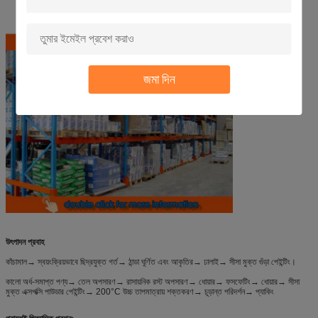
জমা দিন
উৎপাদন প্রবাহ
কাঁচামাল→ স্বয়ংক্রিয়ভাবে ছিদ্রযুক্ত গর্ত→ ঠান্ডা ঘূর্ণিত এবং আকৃতির→ ঢালাই→ সীসা মুক্ত গুঁড়া পেইন্টিং।
কালো অর্ধ-সমাপ্ত পণ্য→ তেল অপসারণ→ রাসায়নিক রস্ট অপসারণ→ ধোয়ার→ ফসফেটিং→ ধোয়ার→ সীসা
মুক্ত এক্সপক্সি পাউডার পেইন্টিং→ 200°C উচ্চ তাপমাত্রায় শক্তকরণ→ চূড়ান্ত পরিদর্শন→ প্যাকিং