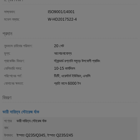
সাক্ষ্যদান:
ISO9001/14001
মডেল নম্বার:
W-HD2017522-4
প্রদান
ন্যূনতম চাহিদার পরিমাণ:
20 সেট
মূল্য:
আলোচনাযোগ্য
প্যাকেজিং বিবরণ:
স্ট্যান্ডার্ড রপ্তানি সমুদ্র উপযোগী প্যাকিং
ডেলিভারি সময়:
10-15 কার্যদিবস
পরিশোধের শর্ত:
টি/টি, ওয়েস্টার্ন ইউনিয়ন, এল/সি
যোগানের ক্ষমতা:
প্রতি মাসে 6000 টন
বিবরণ
ভারী দায়িত্ব স্টোরেজ র্যাক
পণ্যের
ভারী দায়িত্ব স্টোরেজ র্যাক
নাম:
উপাদান:
ইস্পাত Q235/Q345, ইস্পাত Q235/245