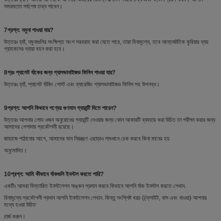
সময়মতো সর্বশেষ তথ্য পাবেন।
7প্রশ্ন: নমুনা পাওয়া যায়?
উত্তরঃ হ্যাঁ, নমুনাগুলির সংক্ষিপ্ত অংশ সরবরাহ করা যেতে পারে, তারা বিনামূল্যে, তবে আন্তর্জাতিক কুরিয়ার ব্যয়
গ্রাহকদের দ্বারা বহন করা হবে।
8প্রঃ প্যালেট র্যাকের জন্য গ্যালভানাইজড ফিনিস পাওয়া যায়?
উত্তরঃ হ্যাঁ, প্যালেট র্যাকিং পোস্ট এবং ব্যারেজিং গ্যালভানাইজড ফিনিস সহ উপলব্ধ।
9প্রশ্ন: আপনি কিভাবে পণ্যের গুণমান গ্যারান্টি দিতে পারেন?
উত্তরঃ আপনার লোড ওজন অনুরোধের গ্যারান্টি দেওয়ার জন্য কোন আকারটি ব্যবহার করা উচিত তা পরীক্ষা করার জন্য
আমাদের পেশাদার প্রকৌশলী রয়েছে।
জাহাজে পাঠানোর আগে, আমাদের মান নিয়ন্ত্রণ এছাড়াও সাবধানে চেক করবে কিনা মানের হয়
অনুমোদিত।
10প্রশ্ন: আমি কীভাবে র্যাকগুলি ইনস্টল করতে পারি?
একটিঃ আমরা বিস্তারিত ইনস্টলেশন অঙ্কন প্রদান করবে কিভাবে আপনি র্যাক ইনস্টল করতে শেখান.
বিনামূল্যে প্রকৌশলী প্রদান আপনি ইনস্টলেশন শেখান. কিন্তু সংশ্লিষ্ট খরচ ((ফ্লাইট, বাস এবং খাওয়া) আপনার
মধ্যে হওয়া উচিত
চার্জ করুন।