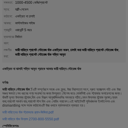
সক্ষমতা:
1000-4500 কেজি/প্যালেট
স্তর:
মাল্টি-লেভেল
কাঠামো:
একত্রিত বা ঢালাই
আকার:
কাস্টমাইজড সাইজ
গ্যারান্টি:
ওয়ারেন্টি 5 বছর
ব্যবসায়ের
নির্মাতা
ধরন:
ভারী দায়িত্ব প্যালেট স্টোরেজ র্যাক একত্রিত করুন
ঢালাই করা ভারী দায়িত্ব প্যালেট স্টোরেজ র্যাক
লক্ষণীয়
,
,
ভারী দায়িত্ব প্যালেট স্টোরেজ র্যাক শক্তি আবৃত
করা:
একত্রিত বা ঝালাই শক্তি আবৃত গ্রাহক আকার ভারী দায়িত্ব স্টোরেজ র্যাক
বর্ণনাঃ
ভারী দায়িত্ব স্টোরেজ র্যাক
:T
এটি সম্পূর্ণরূপে সহজ এবং সুন্দর, উচ্চ নিরাপত্তা সহগ, দ্রুত অ্যাক্সেস গতি এবং উচ্চ
সঞ্চয় ক্ষমতা।সব ধরনের পণ্য সংরক্ষণের জন্য উপযুক্ত।বিশেষ করে ফোর্কলিফ্ট এবং স্ট্যাকার অপারেশনের জন্য।
র্যাকটি মূলত উল্লম্ব স্ট্র্যাক,বিম এবং বিকল্প আনুষাঙ্গিকগুলির সমন্বয়ে গঠিত,যেমন উল্লম্ব স্ট্র্যাক সুরক্ষা,ফ্রেম
বাধা,প্যালেট সমর্থন বার,প্যালেট স্টপ বিম এবং লোডিং প্যানেল।এই আইটেমটি সুবিধাজনক ইনস্টলেশন এবং
dismantling সঙ্গে সহজ কাঠামোএটি উচ্চ গুদামে ব্যাপকভাবে ব্যবহৃত হয়।
ভারী দায়িত্বের র্যাক স্ট্রাকচার প্ল্যান-জিজিয়া.pdf
ভারী দায়িত্ব র্যাক বিন্যাস 2700-800-5550.pdf
স্পেসিফিকেশনঃ