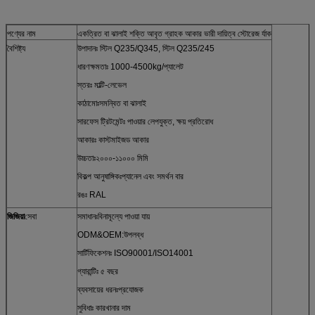
পণ্যের নাম
একত্রিত বা ঝালাই শক্তি আবৃত গ্রাহক আকার ভারী দায়িত্ব স্টোরেজ র্যাক
বৈশিষ্ট্য
উপাদানঃ স্টিল Q235/Q345, স্টিল Q235/245
ধারণক্ষমতাঃ 1000-4500kg/প্যালেট
স্তরঃ মাল্টি-লেভেল
কাঠামোঃসমন্বিত বা ঝালাই
সারফেস ট্রিটমেন্টঃ পাওয়ার লেপযুক্ত, ক্ষয় প্রতিরোধ
আকারঃ কাস্টমাইজড আকার
উচ্চতাঃ২০০০-১১০০০ মিমি
বিকল্প আনুষাঙ্গিকঃপ্যানেল এবং সমর্থন বার
রঙঃ RAL
জিজিয়া
সেবা
সমাধানঃবিনামূল্যে পাওয়া যায়
ODM&OEM:উপলব্ধ
সার্টিফিকেশনঃ ISO90001/ISO14001
গ্যারান্টিঃ ৫ বছর
ব্যবসায়ের ধরনঃপ্রযোজক
সুবিধাঃ কারখানার দাম