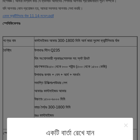
বিশেষজ্ঞ। আমরা বিশ্বাস করি যে ব্যবসাটি আমাদের পেশাদার আপনার প্রয়োজনীয়তা পূরণ সম্পর্কে।
যদি আপনার কোন প্রয়োজন হয়, আমরা সবসময় আপনার সেবা করছি।
একক ক্যান্টিলিভার র্যাক 11.14-মডেল.pdf
স্পেসিফিকেশনঃ
পণ্যের নাম
কাস্টমাইজড আকার 300-1800 মিমি আর্ম জারা সুরক্ষা ক্যান্টিলিভার র্যাক
বৈশিষ্ট্য
উপাদানঃ স্টিল Q235
বিম সংযোগকারী প্রকারঃসেফলক সহ স্লট রিভট
ধারণক্ষমতাঃ২৫০ থেকে ৮০০ পাউন্ড (৫০০ থেকে ১৫০০ কেজি)
উপাদানঃ কলাম + বেস + আর্ম + সমর্থন
সমাপ্তি চিকিত্সাঃপাউডার লেপ
আকারঃ কাস্টমাইজড আকার
উচ্চতাঃ ১৫০০-৬০০০ মিমি
বাহুর দৈর্ঘ্যঃ 300-1800 মিমি
রঙঃ কাস্টমাইজড
খুচরা যন্ত্রাংশ:আপনার প্রয়োজন অনুযায়ী
একটি বার্তা রেখে যান
স্পেসিফিকেশন
জনপ্রিয় ডিজাইনের এই তাক, একত্রিত করা এবং ভেঙে ফেলা সহজ, পণ্য রাখার জন্য
নিরাপদ।