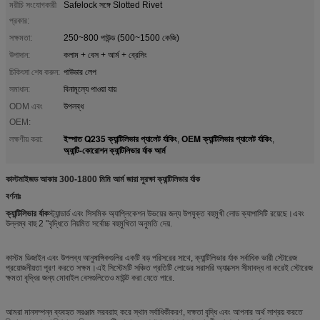
মরীচি সংযোগকারী
Safelock সঙ্গে Slotted Rivet
প্রকার:
সক্ষমতা:
250~800 পাউন্ড (500~1500 কেজি)
উপাদান:
কলাম + বেস + আর্ম + ব্রেসিং
চিকিৎসা শেষ করুন:
পাউডার লেপ
সমাধান:
বিনামূল্যে পাওয়া যায়
ODM এবং
উপলব্ধ
OEM:
ইস্পাত Q235 ক্যান্টিলিভার প্যালেট র্যাকিং
OEM ক্যান্টিলিভার প্যালেট র্যাকিং
লক্ষণীয় করা:
,
,
অ্যান্টি-কোরোশন ক্যান্টিলিভার র্যাক আর্ম
কাস্টমাইজড আকার 300-1800 মিমি আর্ম জারা সুরক্ষা ক্যান্টিলিভার র্যাক
বর্ণনাঃ
ক্যান্টিলিভার র্যাক
স্ট্যান্ডার্ড এবং সিসমিক অ্যাপ্লিকেশন উভয়ের জন্য উপযুক্ত বহুমুখী লোড ক্যাপাসিটি রয়েছে।এবং
উল্লম্ব বাহু 2 "বৃদ্ধিতে নিয়মিত সর্বোচ্চ বহুমুখিতা অনুমতি দেয়.
কাস্টম ডিজাইন এবং উপলব্ধ আনুষাঙ্গিকগুলির একটি বড় পরিসরের সাথে, ক্যান্টিলিভার র্যাক সর্বাধিক ভারী স্টোরেজ
প্রয়োজনীয়তা পূরণ করতে সক্ষম।এই সিস্টেমটি সঞ্চিত প্রতিটি লোডের সরাসরি অ্যাক্সেস সীমাবদ্ধ না করেই স্টোরেজ
ক্ষমতা বৃদ্ধির জন্য মোবাইল বেসগুলিতেও মাউন্ট করা যেতে পারে.
আমরা মানসম্পন্ন ব্যবহৃত সরঞ্জাম সরবরাহ করে স্থান সর্বাধিকীকরণ, দক্ষতা বৃদ্ধি এবং আপনার অর্থ সাশ্রয় করতে