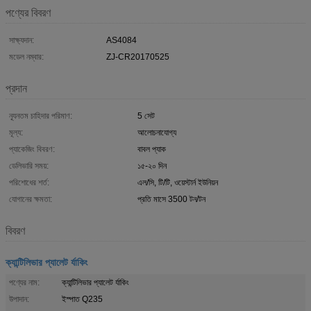
পণ্যের বিবরণ
সাক্ষ্যদান:
AS4084
মডেল নম্বার:
ZJ-CR20170525
প্রদান
ন্যূনতম চাহিদার পরিমাণ:
5 সেট
মূল্য:
আলোচনাযোগ্য
প্যাকেজিং বিবরণ:
বাবল প্যাক
ডেলিভারি সময়:
১৫-২০ দিন
পরিশোধের শর্ত:
এল/সি, টি/টি, ওয়েস্টার্ন ইউনিয়ন
যোগানের ক্ষমতা:
প্রতি মাসে 3500 টন/টন
বিবরণ
ক্যান্টিলিভার প্যালেট র্যাকিং
পণ্যের নাম:
ক্যান্টিলিভার প্যালেট র্যাকিং
উপাদান:
ইস্পাত Q235