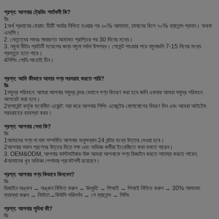
প্রশ্ন: আপনার ট্রেডিং শর্তাবলী কি?
উঃ
1অর্থ প্রদানের মেয়াদ: টি/টি অর্ডার নিশ্চিত হওয়ার পর ৩০% আমানত, চালানের বিলে ৭০% ব্যালেন্স প্রদান। অথবা
এল/সি।
2. নেতৃত্বের সময়ঃ সাধারণত আমানত প্রাপ্তির পর 30 দিনের মধ্যে।
3. নমুনা নীতিঃ প্রতিটি মডেলের জন্য নমুনা সর্বদা উপলব্ধ। পেমেন্ট পাওয়ার পরে নমুনাগুলি 7-15 দিনের মধ্যে
প্রস্তুত হতে পারে।
4শিপিং পোর্টঃ সাংহাই চীন।
প্রশ্ন: আমি কীভাবে আমার পণ্য সরবরাহ করতে পারি?
উঃ
1সমুদ্র পরিবহন: আমরা আপনার সমুদ্র বন্দর যেখানে পণ্য বিতরণ করা হবে জানি একবার আমরা সমুদ্র পরিবহন
আপডেট করা হবে।
2ক্লায়েন্ট কর্তৃক মনোনীত এজেন্ট: দয়া করে আপনার শিপিং এজেন্টের যোগাযোগের বিবরণ দিন এবং আমরা আইটেম
সরবরাহের ব্যবস্থা করব।
প্রশ্ন: আপনার সেবা কি?
উঃ
1আমাদের পণ্য বা দাম সম্পর্কিত আপনার অনুসন্ধান 24 ঘন্টার মধ্যে উত্তর দেওয়া হবে।
2আপনার সকল প্রশ্নের উত্তর দিতে দক্ষ এবং অভিজ্ঞ কর্মীরা ইংরেজিতে কথা বলতে পারেন।
3. OEM&ODM, আপনার কাস্টমাইজড র্যাক আমরা আপনাকে পণ্য ডিজাইন করতে সাহায্য করতে পারেন.
4আমাদের খুব অভিজ্ঞ পেশাদার প্রকৌশলী রয়েছেন।
প্রশ্ন: আপনার পণ্য কিভাবে কিনবেন?
উঃ
ডিজাইন অঙ্কন → অঙ্কন নিশ্চিত করুন → উদ্ধৃতি → পিআই → পিআই নিশ্চিত করুন → 30% আমানত
ব্যবস্থা করুন → নির্মাতা→কিউসি পরিদর্শন → পে ব্যালেন্স → শিপিং
প্রশ্ন: আপনার সুবিধা কী?
উঃ