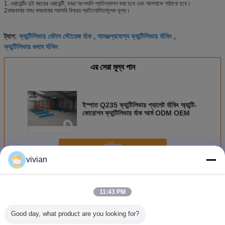
1. ওয়ারেন্টিঃ দুই বছরের ওয়ারেন্টি, ভাঙা অংশগুলি প্রতিস্থাপন করা হবে এবং আপনাকে পাঠানো হবে।
2কারখানার দামঃ কারখানার সরাসরি বিক্রয় প্রতিযোগিতামূলক মূল্য।
ক্যান্টিলিভার মেটাল স্টোরেজ র্যাক
সামঞ্জস্যযোগ্য ক্যান্টিলিভার র্যাকিং
ট্যাগ:
,
,
ক্যান্টিলিভার গুদাম র্যাকিং
এর সেরা মূল্য পান
ইস্পাত Q235 ক্যান্টিলিভার প্যালেট র্যাকিং অ্যান্টি-
কোরোশন ক্যান্টিলিভার র্যাক আর্ম ODM OEM
চালিয়ে
vivian
ক্যান্টিলিভার প্যালেট র্যাকিং
অধিক
11:43 PM
Good day, what product are you looking for?